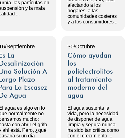
turbia, las partículas en
afectando a los
suspensión y la mala
hogares, a las
calidad ...
comunidades costeras
y a los consumidores ...
16/Septiembre
30/Octubre
Es La
Cómo ayudan
Desalinización
los
Una Solución A
polielectrolitos
Largo Plazo
al tratamiento
Para La Escasez
moderno del
De Agua
agua
El agua es algo en lo
El agua sustenta la
que normalmente no
vida, pero la necesidad
pensamos mucho:
de disponer de agua
basta con abrir el grifo
limpia y segura nunca
y ahí está. Pero, ¿qué
ha sido tan crítica como
pasaría si un día
con el crecimiento ...