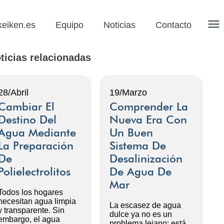
keiken.es
Equipo
Noticias
Contacto
ticias relacionadas
28/Abril
19/Marzo
Cambiar El
Comprender La
Destino Del
Nueva Era Con
Agua Mediante
Un Buen
La Preparación
Sistema De
De
Desalinización
Polielectrolitos
De Agua De
Mar
Todos los hogares
necesitan agua limpia
La escasez de agua
y transparente. Sin
dulce ya no es un
embargo, el agua
problema lejano; está