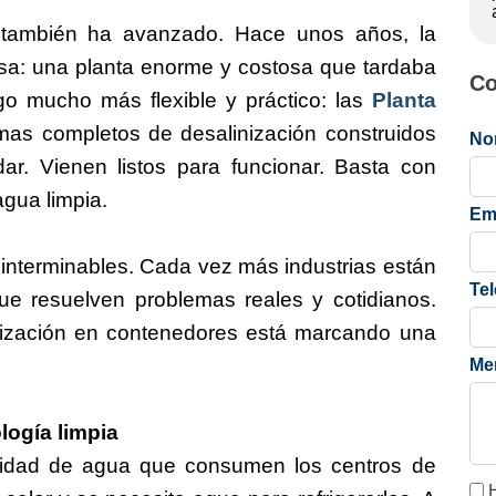
 también ha avanzado. Hace unos años, la
osa: una planta enorme y costosa que tardaba
Co
go mucho más flexible y práctico: las
Planta
emas completos de desalinización construidos
No
ar. Vienen listos para funcionar. Basta con
agua limpia.
Em
 interminables. Cada vez más industrias están
Te
ue resuelven problemas reales y cotidianos.
inización en contenedores está marcando una
Me
logía limpia
tidad de agua que consumen los centros de
H