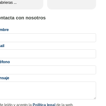
abrieras ...
ntacta con nosotros
mbre
ail
léfono
nsaje
e leído y acepto la
Política legal
de la web.