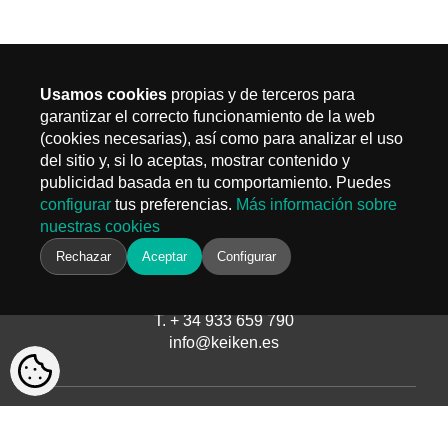
Usamos cookies
propias y de terceros para
garantizar el correcto funcionamiento de la web
(cookies necesarias), así como para analizar el uso
MADRID
del sitio y, si lo aceptas, mostrar contenido y
Carr. Fuencarral 3, Edif 4
publicidad basada en tu comportamiento. Puedes
28108 Alcobendas, Madrid
configurar
tus preferencias.
Más información sobre
T.
+ 34 910 577 254
nuestras cookies
info@keiken.es
BARCELONA
Rechazar
Aceptar
Configurar
Avinguda del Castell de Barberà, 9
08210 Barberà del Vallès, Barcelona
T. + 34 933 659 790
info@keiken.es