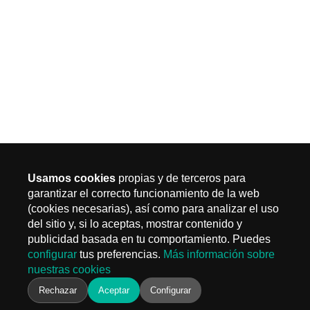
Usamos cookies
propias y de terceros para
garantizar el correcto funcionamiento de la web
(cookies necesarias), así como para analizar el uso
MADRID
del sitio y, si lo aceptas, mostrar contenido y
Carr. Fuencarral 3, Edif 4
publicidad basada en tu comportamiento. Puedes
28108 Alcobendas, Madrid
configurar
tus preferencias.
Más información sobre
T.
+ 34 910 577 254
nuestras cookies
info@keiken.es
BARCELONA
Rechazar
Aceptar
Configurar
Avinguda del Castell de Barberà, 9