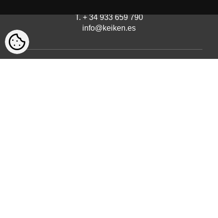
08210 Barberà del Vallès, Barcelona
T. + 34 933 659 790
info@keiken.es