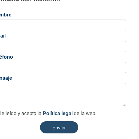
mbre
ail
léfono
nsaje
e leído y acepto la
Política legal
de la web.