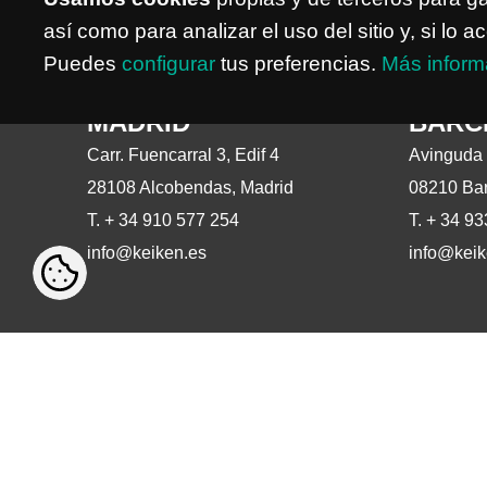
así como para analizar el uso del sitio y, si l
Puedes
configurar
tus preferencias.
Más inform
MADRID
BARC
Carr. Fuencarral 3, Edif 4
Avinguda 
28108 Alcobendas, Madrid
08210 Bar
T.
+ 34 910 577 254
T. + 34 9
info@keiken.es
info@keik