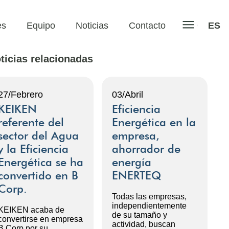
es
Equipo
Noticias
Contacto
ES
ticias relacionadas
27/Febrero
03/Abril
KEIKEN
Eficiencia
referente del
Energética en la
sector del Agua
empresa,
y la Eficiencia
ahorrador de
Energética se ha
energía
convertido en B
ENERTEQ
Corp.
Todas las empresas,
independientemente
KEIKEN acaba de
de su tamaño y
convertirse en empresa
actividad, buscan
B Corp por su