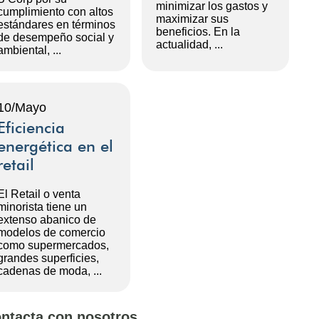
minimizar los gastos y
cumplimiento con altos
maximizar sus
estándares en términos
beneficios. En la
de desempeño social y
actualidad, ...
ambiental, ...
10/Mayo
Eficiencia
energética en el
retail
El Retail o venta
minorista tiene un
extenso abanico de
modelos de comercio
como supermercados,
grandes superficies,
cadenas de moda, ...
ntacta con nosotros